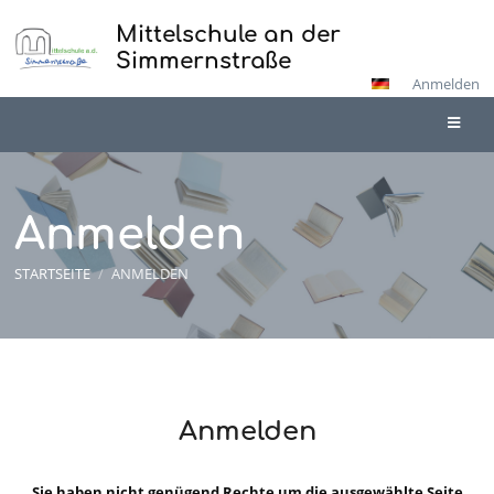
Mittelschule an der
Simmernstraße
Anmelden
Anmelden
STARTSEITE
/
ANMELDEN
Anmelden
Anmelden
Sie haben nicht genügend Rechte um die ausgewählte Seite